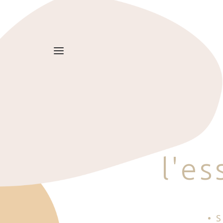
l
'
e
s
• 