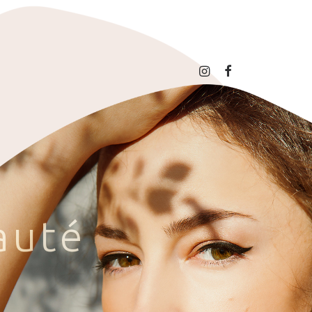
a
u
t
é