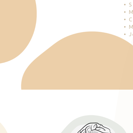
• 
• 
• 
• 
• 