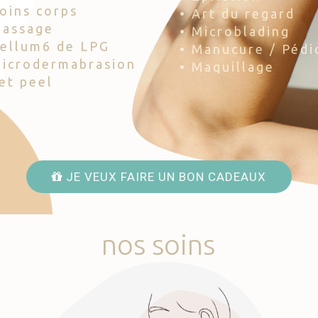
Soins corps
• Art du regard
Massage
• Microblading
Cellum6 de LPG
• Manucure / Pédi
Microdermabrasion
• Maquillage
Jet peel
JE VEUX FAIRE UN BON CADEAUX
nos
soins