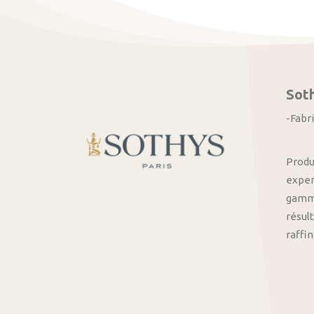
Sot
-Fabr
Produ
exper
gamme
résult
raffi