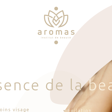
s
e
n
c
e
d
e
l
a
b
e
Soins visage
• Épilation