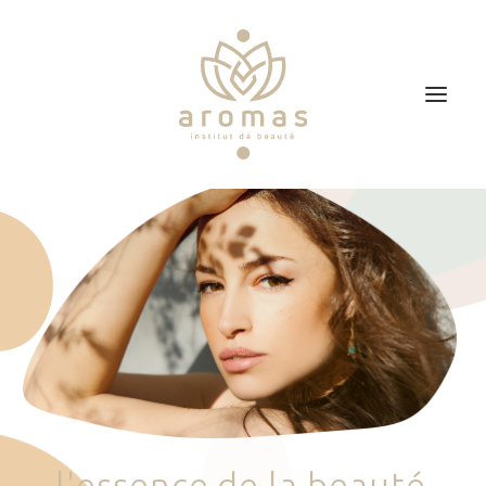
Accueil
Soins
Je veux faire un bon cadeau
Plan d’accès
Prendre RDV
l
'
e
s
s
e
n
c
e
d
e
l
a
b
e
a
u
t
é