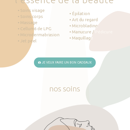
• Soins visage
• Épilation
• Soins corps
• Art du regard
• Massage
• Microblading
• Cellum6 de LPG
• Manucure / Pédicure
• Microdermabrasion
• Maquillage
• Jet peel
JE VEUX FAIRE UN BON CADEAUX
nos
soins