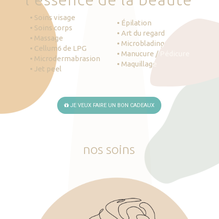
• Soins visage
• Épilation
• Soins corps
• Art du regard
• Massage
• Microblading
• Cellum6 de LPG
• Manucure / Pédicure
• Microdermabrasion
• Maquillage
• Jet peel
JE VEUX FAIRE UN BON CADEAUX
nos
soins