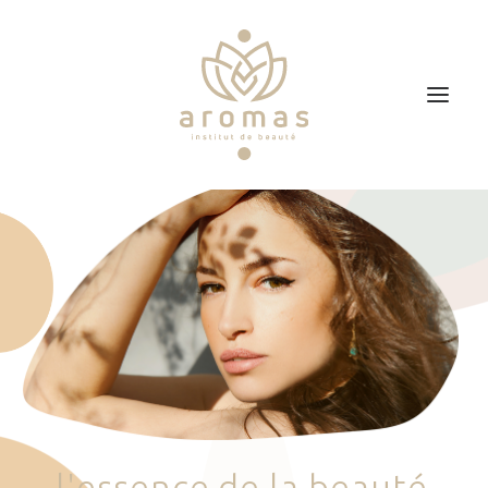
Accueil
Soins
Je veux faire un bon cadeau
Plan d’accès
Prendre RDV
l
'
e
s
s
e
n
c
e
d
e
l
a
b
e
a
u
t
é