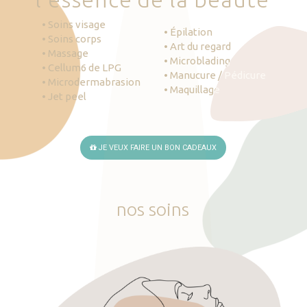
• Soins visage
• Épilation
• Soins corps
• Art du regard
• Massage
• Microblading
• Cellum6 de LPG
• Manucure / Pédicure
• Microdermabrasion
• Maquillage
• Jet peel
JE VEUX FAIRE UN BON CADEAUX
nos
soins