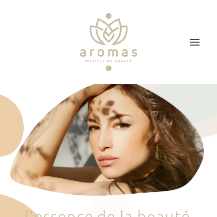
Accueil
Soins
Je veux faire un bon cadeau
Plan d’accès
Prendre RDV
l
'
e
s
s
e
n
c
e
d
e
l
a
b
e
a
u
t
é