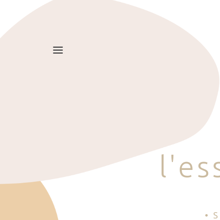
l
'
e
s
• 