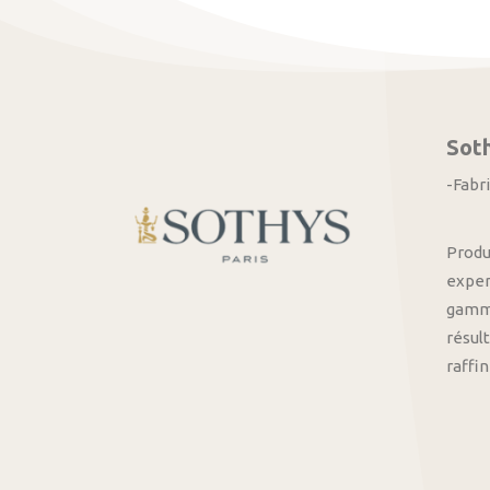
Sot
-Fabr
Produ
exper
gamme
résult
raffi