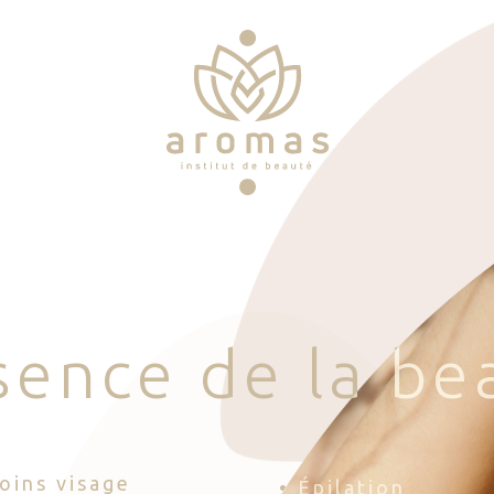
s
e
n
c
e
d
e
l
a
b
e
Soins visage
• Épilation