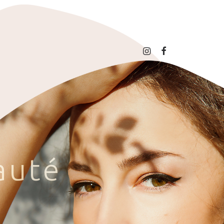
a
u
t
é