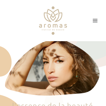
Accueil
Soins
Je veux faire un bon cadeau
Plan d’accès
Prendre RDV
l
'
e
s
s
e
n
c
e
d
e
l
a
b
e
a
u
t
é