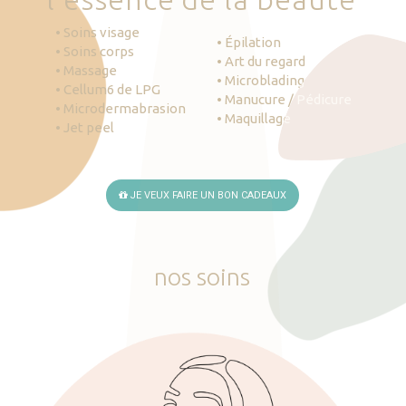
• Soins visage
• Épilation
• Soins corps
• Art du regard
• Massage
• Microblading
• Cellum6 de LPG
• Manucure / Pédicure
• Microdermabrasion
• Maquillage
• Jet peel
JE VEUX FAIRE UN BON CADEAUX
nos
soins