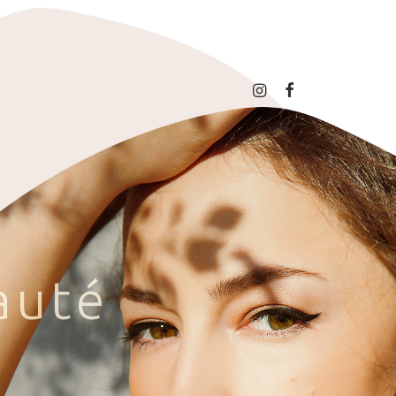
a
u
t
é