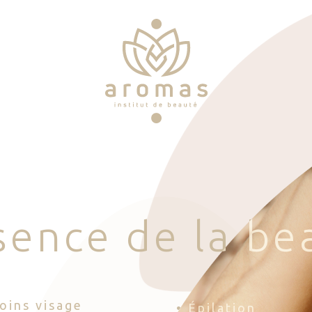
s
e
n
c
e
d
e
l
a
b
e
Soins visage
• Épilation