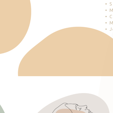
• 
• 
• 
• 
• 