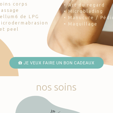
Soins corps
• Art du regard
Massage
• Microblading
Cellum6 de LPG
• Manucure / Pédi
Microdermabrasion
• Maquillage
Jet peel
JE VEUX FAIRE UN BON CADEAUX
nos
soins