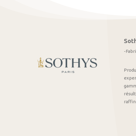
Sot
-Fabr
Produ
exper
gamme
résult
raffi