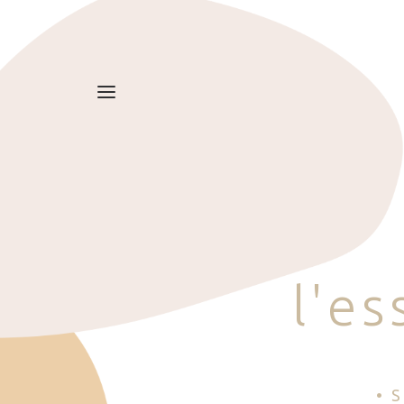
l
'
e
s
• 