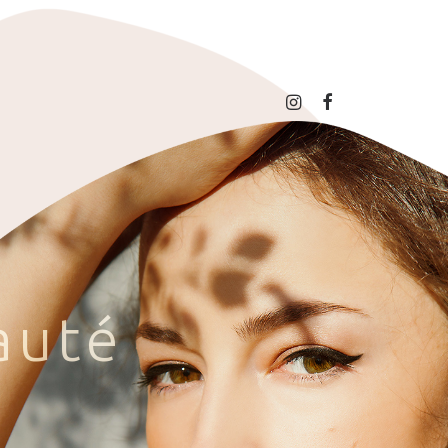
a
u
t
é