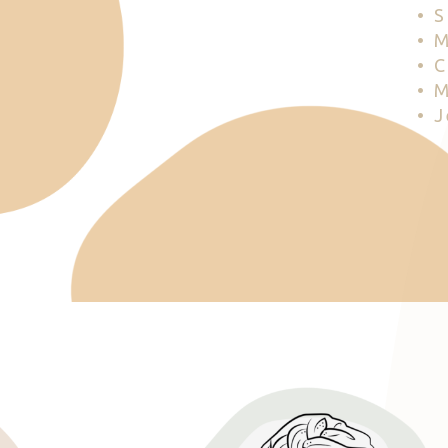
• 
• 
• 
• 
• 