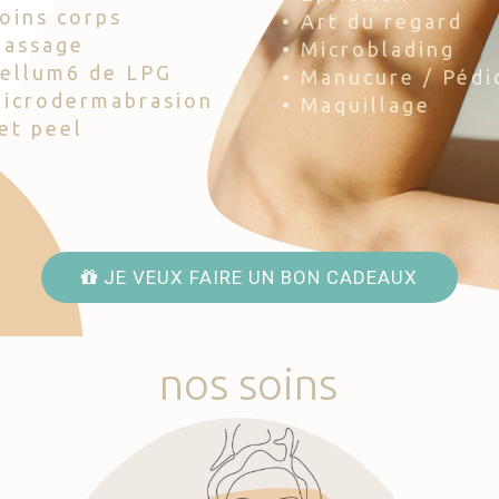
Soins corps
• Art du regard
Massage
• Microblading
Cellum6 de LPG
• Manucure / Pédi
Microdermabrasion
• Maquillage
Jet peel
JE VEUX FAIRE UN BON CADEAUX
nos
soins