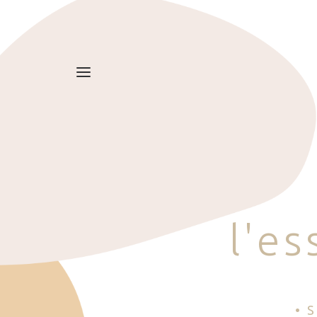
l
'
e
s
• 