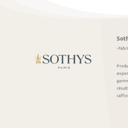
Sot
-Fabr
Produ
exper
gamme
résult
raffi