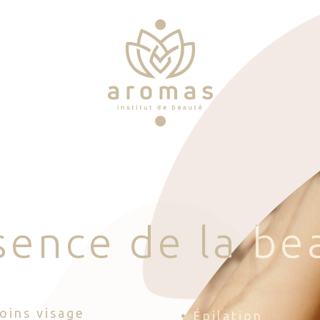
s
e
n
c
e
d
e
l
a
b
e
Soins visage
• Épilation