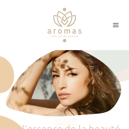
Accueil
Soins
Je veux faire un bon cadeau
Plan d’accès
Prendre RDV
l
'
e
s
s
e
n
c
e
d
e
l
a
b
e
a
u
t
é