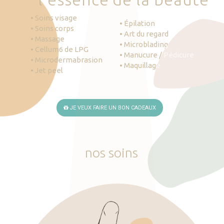
• Soins visage
• Épilation
• Soins corps
• Art du regard
• Massage
• Microblading
• Cellum6 de LPG
• Manucure / Pédicure
• Microdermabrasion
• Maquillage
• Jet peel
JE VEUX FAIRE UN BON CADEAUX
nos
soins