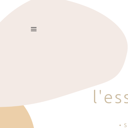
l
'
e
s
• 