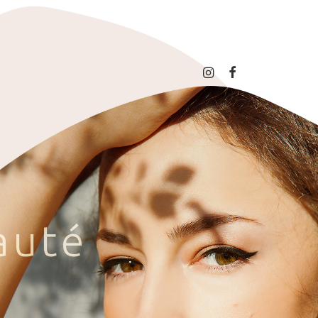
a
u
t
é