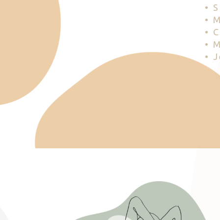
• 
• 
• 
• 
• 