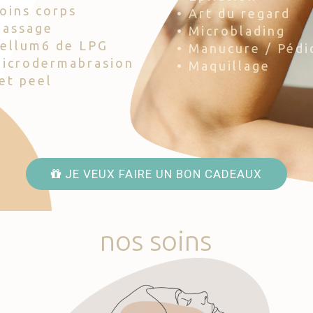
Soins corps
• Art du regard
Massage
• Microblading
Cellum6 de LPG
• Manucure / Pédi
Microdermabrasion
• Maquillage
Jet peel
JE VEUX FAIRE UN BON CADEAUX
nos
soins