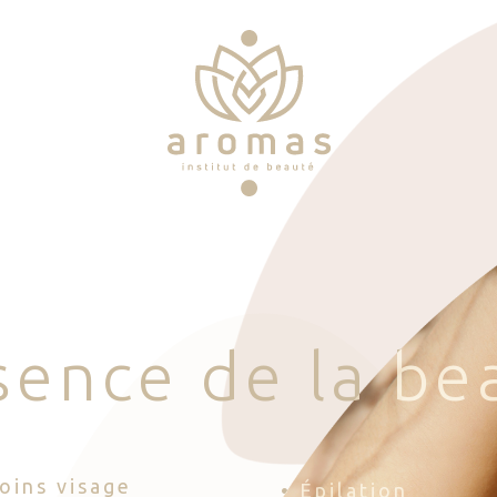
s
e
n
c
e
d
e
l
a
b
e
Soins visage
• Épilation