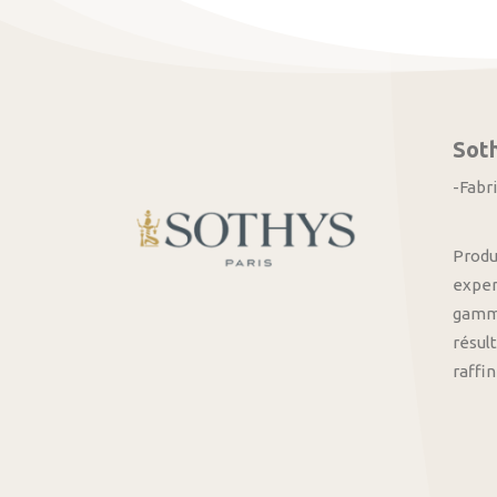
Sot
-Fabr
Produ
exper
gamme
résult
raffi