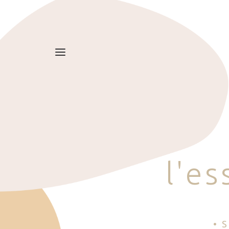
l
'
e
s
• 