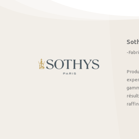
Sot
-Fabr
Produ
exper
gamme
résult
raffi