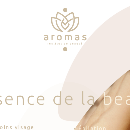
s
e
n
c
e
d
e
l
a
b
e
Soins visage
• Épilation