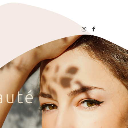
a
u
t
é