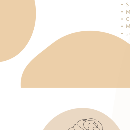
• 
• 
• 
• 
• 