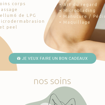
Soins corps
• Art du regard
Massage
• Microblading
Cellum6 de LPG
• Manucure / Pédi
Microdermabrasion
• Maquillage
Jet peel
JE VEUX FAIRE UN BON CADEAUX
nos
soins