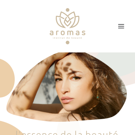
Accueil
Soins
Je veux faire un bon cadeau
Plan d’accès
Prendre RDV
l
'
e
s
s
e
n
c
e
d
e
l
a
b
e
a
u
t
é