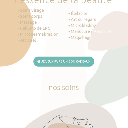
• Soins visage
• Épilation
• Soins corps
• Art du regard
• Massage
• Microblading
• Cellum6 de LPG
• Manucure / Pédicure
• Microdermabrasion
• Maquillage
• Jet peel
JE VEUX FAIRE UN BON CADEAUX
nos
soins