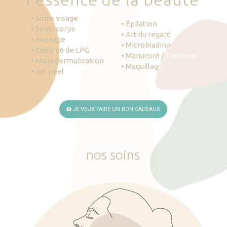
• Soins visage
• Épilation
• Soins corps
• Art du regard
• Massage
• Microblading
• Cellum6 de LPG
• Manucure / Pédicure
• Microdermabrasion
• Maquillage
• Jet peel
JE VEUX FAIRE UN BON CADEAUX
nos
soins