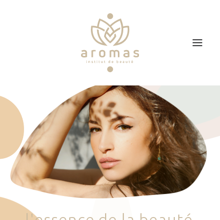
Accueil
Soins
Je veux faire un bon cadeau
Plan d’accès
Prendre RDV
l
'
e
s
s
e
n
c
e
d
e
l
a
b
e
a
u
t
é