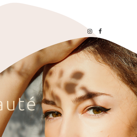
a
u
t
é