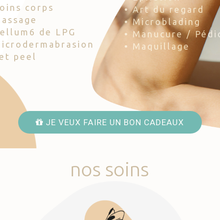
Soins corps
• Art du regard
Massage
• Microblading
Cellum6 de LPG
• Manucure / Pédi
Microdermabrasion
• Maquillage
Jet peel
JE VEUX FAIRE UN BON CADEAUX
nos
soins