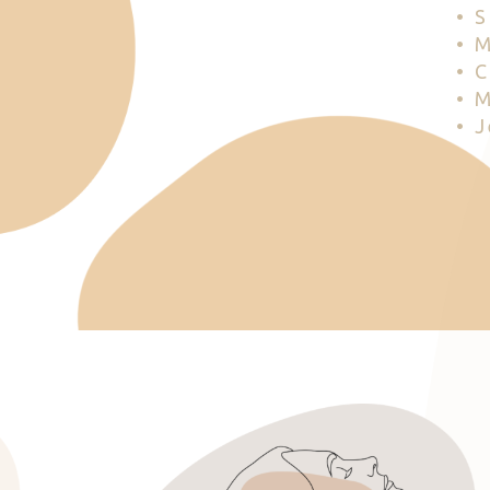
• 
• 
• 
• 
• 