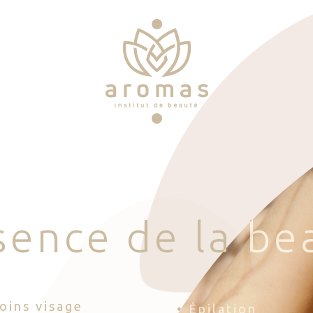
s
e
n
c
e
d
e
l
a
b
e
Soins visage
• Épilation