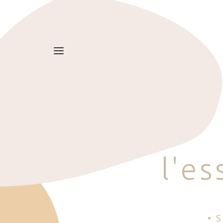
l
'
e
s
• 