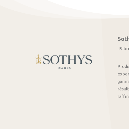
Sot
-Fabr
Produ
exper
gamme
résult
raffi