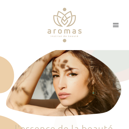
Accueil
Soins
Je veux faire un bon cadeau
Plan d’accès
Prendre RDV
l
'
e
s
s
e
n
c
e
d
e
l
a
b
e
a
u
t
é