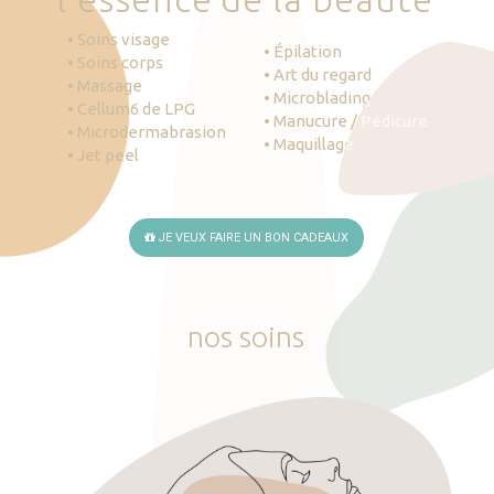
• Soins visage
• Épilation
• Soins corps
• Art du regard
• Massage
• Microblading
• Cellum6 de LPG
• Manucure / Pédicure
• Microdermabrasion
• Maquillage
• Jet peel
JE VEUX FAIRE UN BON CADEAUX
nos
soins