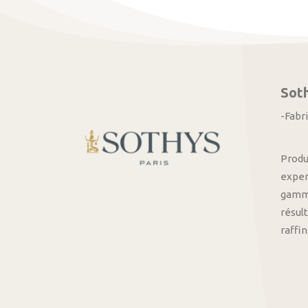
Sot
-Fabr
Produ
exper
gamme
résult
raffi