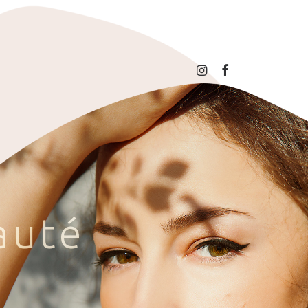
a
u
t
é