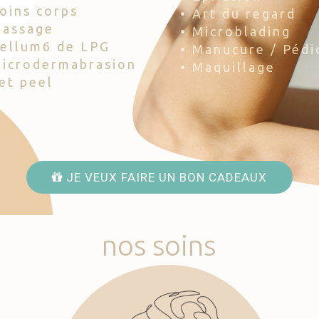
Soins corps
• Art du regard
Massage
• Microblading
Cellum6 de LPG
• Manucure / Pédi
Microdermabrasion
• Maquillage
Jet peel
JE VEUX FAIRE UN BON CADEAUX
nos
soins