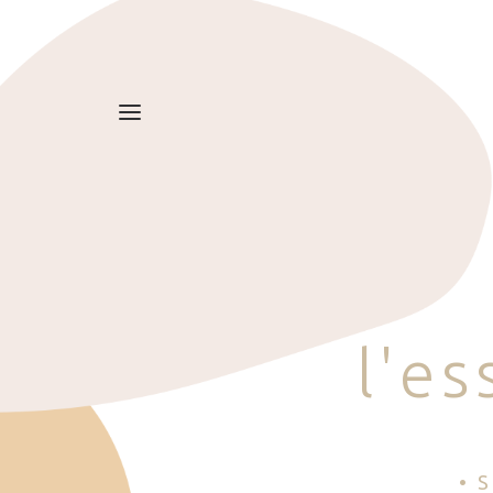
l
'
e
s
• 