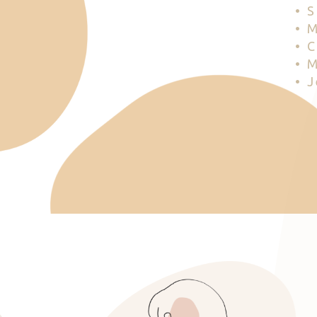
• 
• 
• 
• 
• 