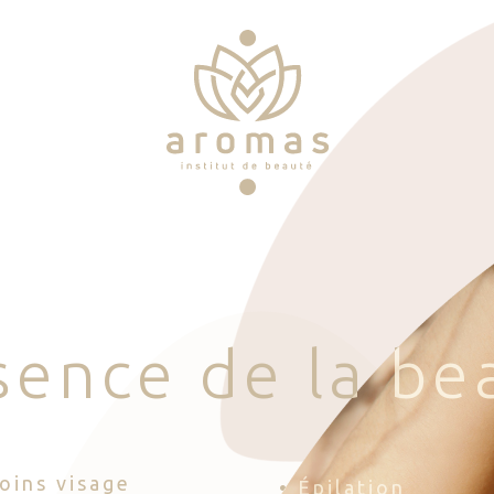
s
e
n
c
e
d
e
l
a
b
e
Soins visage
• Épilation