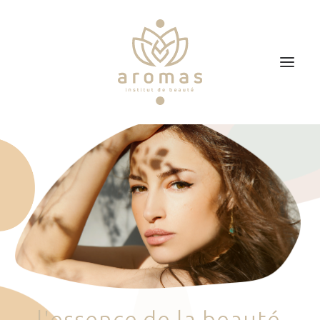
Accueil
Soins
Je veux faire un bon cadeau
Plan d’accès
Prendre RDV
l
'
e
s
s
e
n
c
e
d
e
l
a
b
e
a
u
t
é