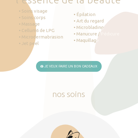
• Soins visage
• Épilation
• Soins corps
• Art du regard
• Massage
• Microblading
• Cellum6 de LPG
• Manucure / Pédicure
• Microdermabrasion
• Maquillage
• Jet peel
JE VEUX FAIRE UN BON CADEAUX
nos
soins