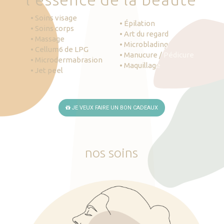
• Soins visage
• Épilation
• Soins corps
• Art du regard
• Massage
• Microblading
• Cellum6 de LPG
• Manucure / Pédicure
• Microdermabrasion
• Maquillage
• Jet peel
JE VEUX FAIRE UN BON CADEAUX
nos
soins