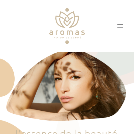
Accueil
Soins
Je veux faire un bon cadeau
Plan d’accès
Prendre RDV
l
'
e
s
s
e
n
c
e
d
e
l
a
b
e
a
u
t
é