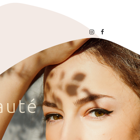
a
u
t
é