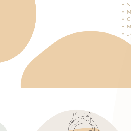
• 
• 
• 
• 
• 