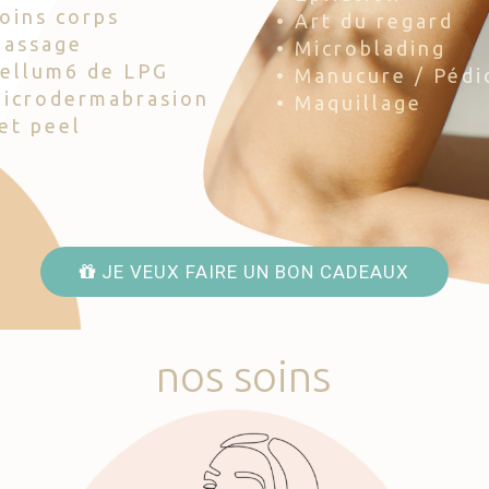
Soins corps
• Art du regard
Massage
• Microblading
Cellum6 de LPG
• Manucure / Pédi
Microdermabrasion
• Maquillage
Jet peel
JE VEUX FAIRE UN BON CADEAUX
nos
soins