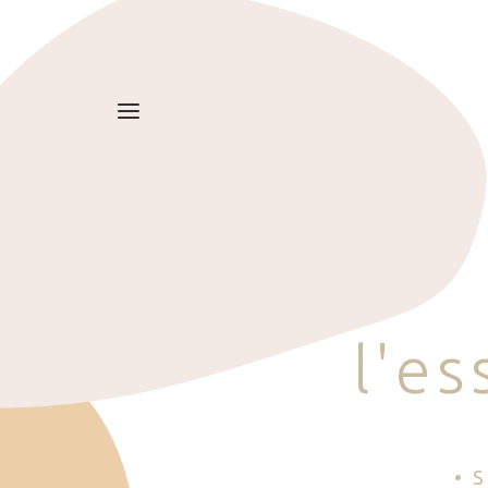
l
'
e
s
• 