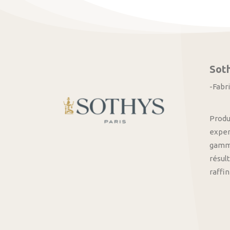
Sot
-Fabr
Produ
exper
gamme
résult
raffi