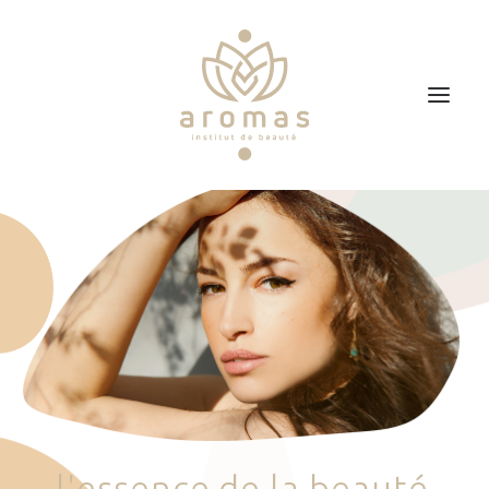
Accueil
Soins
Je veux faire un bon cadeau
Plan d’accès
Prendre RDV
l
'
e
s
s
e
n
c
e
d
e
l
a
b
e
a
u
t
é