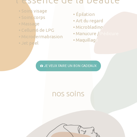
• Soins visage
• Épilation
• Soins corps
• Art du regard
• Massage
• Microblading
• Cellum6 de LPG
• Manucure / Pédicure
• Microdermabrasion
• Maquillage
• Jet peel
JE VEUX FAIRE UN BON CADEAUX
nos
soins