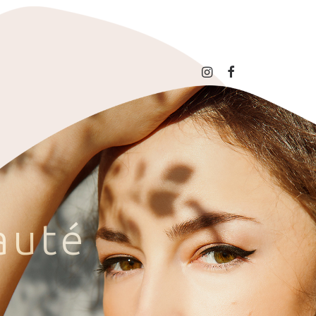
a
u
t
é