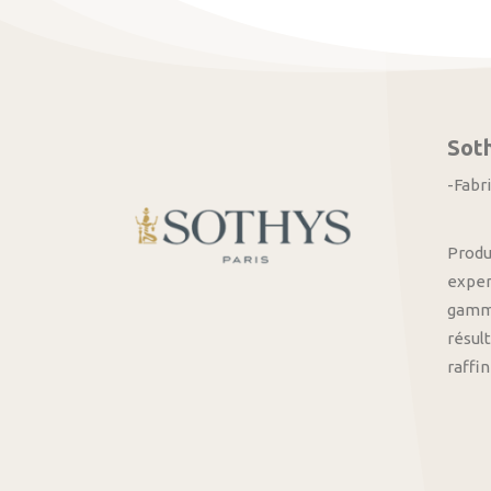
Sot
-Fabr
Produ
exper
gamme
résult
raffi