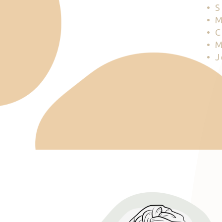
• 
• 
• 
• 
• 