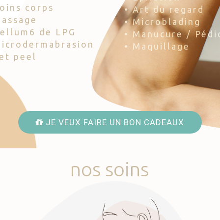
Soins corps
• Art du regard
Massage
• Microblading
Cellum6 de LPG
• Manucure / Pédi
Microdermabrasion
• Maquillage
Jet peel
JE VEUX FAIRE UN BON CADEAUX
nos
soins