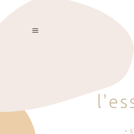
l
'
e
s
• 