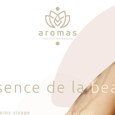
s
e
n
c
e
d
e
l
a
b
e
Soins visage
• Épilation