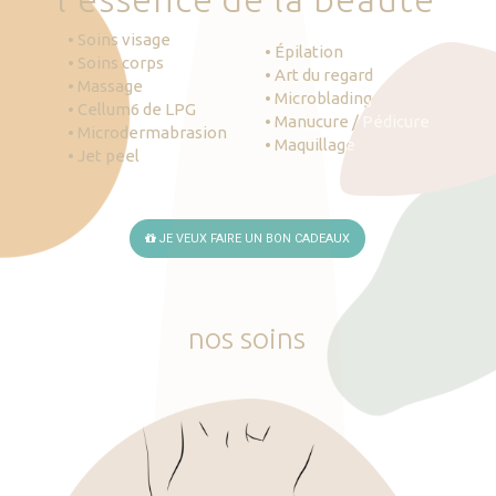
• Soins visage
• Épilation
• Soins corps
• Art du regard
• Massage
• Microblading
• Cellum6 de LPG
• Manucure / Pédicure
• Microdermabrasion
• Maquillage
• Jet peel
JE VEUX FAIRE UN BON CADEAUX
nos
soins