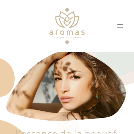
Accueil
Soins
Je veux faire un bon cadeau
Plan d’accès
Prendre RDV
l
'
e
s
s
e
n
c
e
d
e
l
a
b
e
a
u
t
é