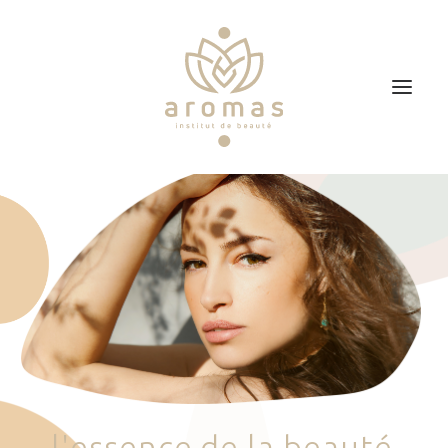
Accueil
Soins
Je veux faire un bon cadeau
Plan d’accès
Prendre RDV
l
'
e
s
s
e
n
c
e
d
e
l
a
b
e
a
u
t
é