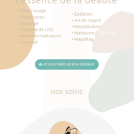
• Soins visage
• Épilation
• Soins corps
• Art du regard
• Massage
• Microblading
• Cellum6 de LPG
• Manucure / Pédicure
• Microdermabrasion
• Maquillage
• Jet peel
JE VEUX FAIRE UN BON CADEAUX
nos
soins