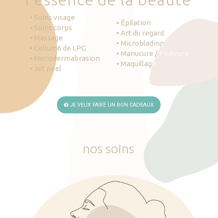
• Soins visage
• Épilation
• Soins corps
• Art du regard
• Massage
• Microblading
• Cellum6 de LPG
• Manucure / Pédicure
• Microdermabrasion
• Maquillage
• Jet peel
JE VEUX FAIRE UN BON CADEAUX
nos
soins