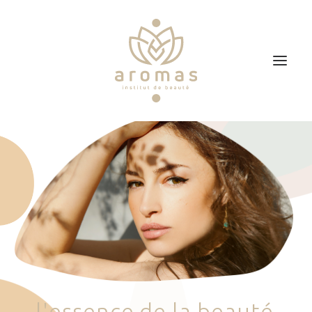
Accueil
Soins
Je veux faire un bon cadeau
Plan d’accès
Prendre RDV
l
'
e
s
s
e
n
c
e
d
e
l
a
b
e
a
u
t
é