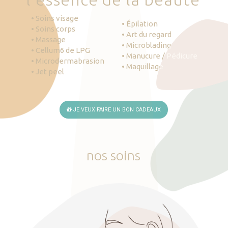
• Soins visage
• Épilation
• Soins corps
• Art du regard
• Massage
• Microblading
• Cellum6 de LPG
• Manucure / Pédicure
• Microdermabrasion
• Maquillage
• Jet peel
JE VEUX FAIRE UN BON CADEAUX
nos
soins