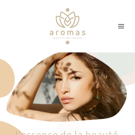
Accueil
Soins
Je veux faire un bon cadeau
Plan d’accès
Prendre RDV
l
'
e
s
s
e
n
c
e
d
e
l
a
b
e
a
u
t
é