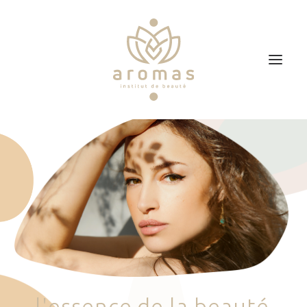
Accueil
Soins
Je veux faire un bon cadeau
Plan d’accès
Prendre RDV
l
'
e
s
s
e
n
c
e
d
e
l
a
b
e
a
u
t
é