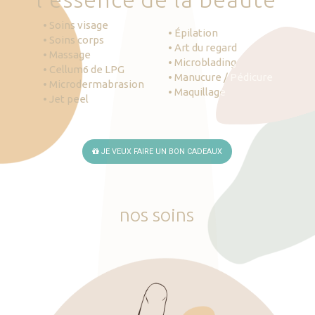
• Soins visage
• Épilation
• Soins corps
• Art du regard
• Massage
• Microblading
• Cellum6 de LPG
• Manucure / Pédicure
• Microdermabrasion
• Maquillage
• Jet peel
JE VEUX FAIRE UN BON CADEAUX
nos
soins