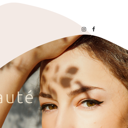
a
u
t
é