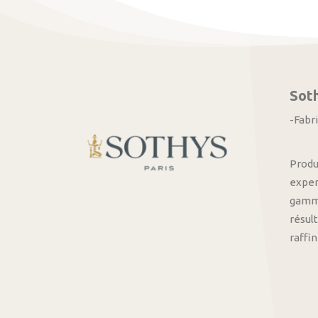
Sot
-Fabr
Produ
exper
gamme
résult
raffi