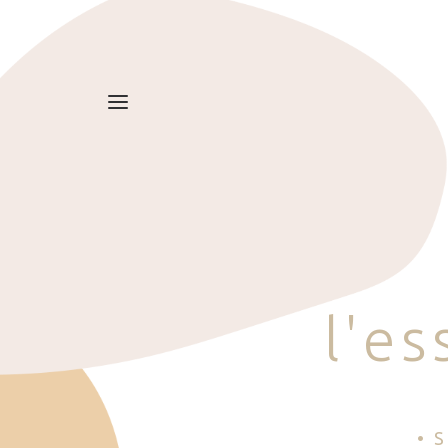
l
'
e
s
• 