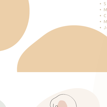
• 
• 
• 
• 
• 