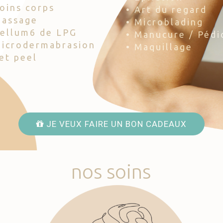
Soins corps
• Art du regard
Massage
• Microblading
Cellum6 de LPG
• Manucure / Pédi
Microdermabrasion
• Maquillage
Jet peel
JE VEUX FAIRE UN BON CADEAUX
nos
soins