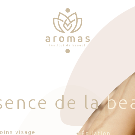
s
e
n
c
e
d
e
l
a
b
e
Soins visage
• Épilation