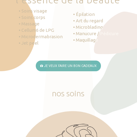
• Soins visage
• Épilation
• Soins corps
• Art du regard
• Massage
• Microblading
• Cellum6 de LPG
• Manucure / Pédicure
• Microdermabrasion
• Maquillage
• Jet peel
JE VEUX FAIRE UN BON CADEAUX
nos
soins