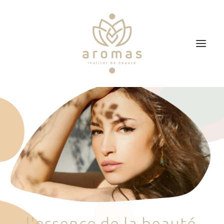
Accueil
Soins
Je veux faire un bon cadeau
Plan d’accès
Prendre RDV
l
'
e
s
s
e
n
c
e
d
e
l
a
b
e
a
u
t
é