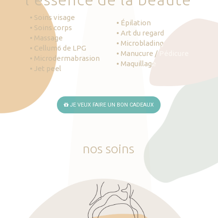
• Soins visage
• Épilation
• Soins corps
• Art du regard
• Massage
• Microblading
• Cellum6 de LPG
• Manucure / Pédicure
• Microdermabrasion
• Maquillage
• Jet peel
JE VEUX FAIRE UN BON CADEAUX
nos
soins