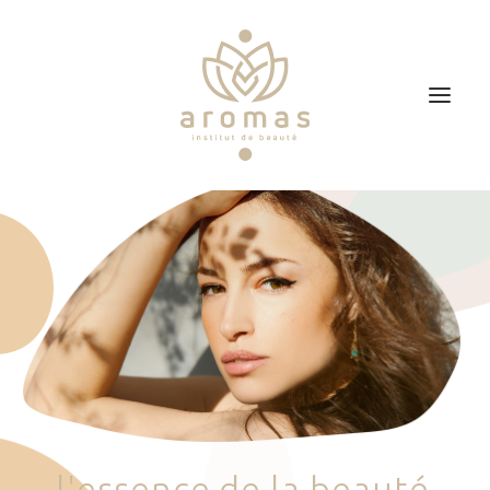
Accueil
Soins
Je veux faire un bon cadeau
Plan d’accès
Prendre RDV
l
'
e
s
s
e
n
c
e
d
e
l
a
b
e
a
u
t
é