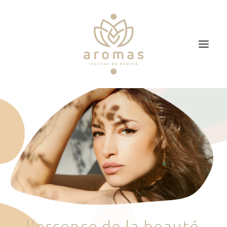
Accueil
Soins
Je veux faire un bon cadeau
Plan d’accès
Prendre RDV
l
'
e
s
s
e
n
c
e
d
e
l
a
b
e
a
u
t
é