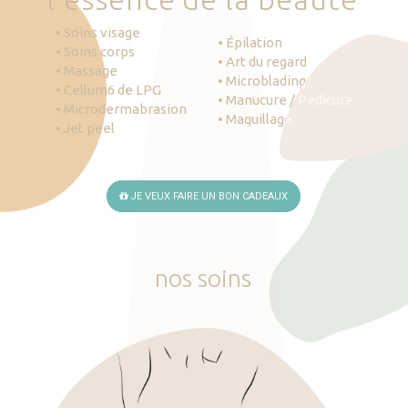
• Soins visage
• Épilation
• Soins corps
• Art du regard
• Massage
• Microblading
• Cellum6 de LPG
• Manucure / Pédicure
• Microdermabrasion
• Maquillage
• Jet peel
JE VEUX FAIRE UN BON CADEAUX
nos
soins