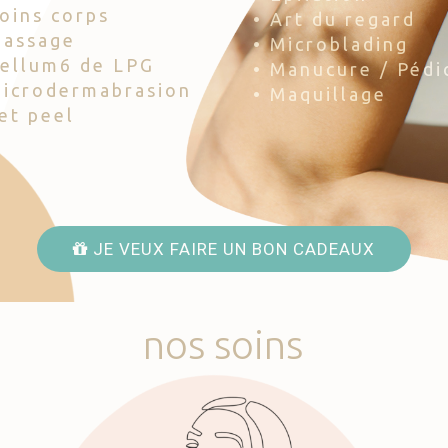
Soins corps
• Art du regard
Massage
• Microblading
Cellum6 de LPG
• Manucure / Pédi
Microdermabrasion
• Maquillage
Jet peel
JE VEUX FAIRE UN BON CADEAUX
nos
soins