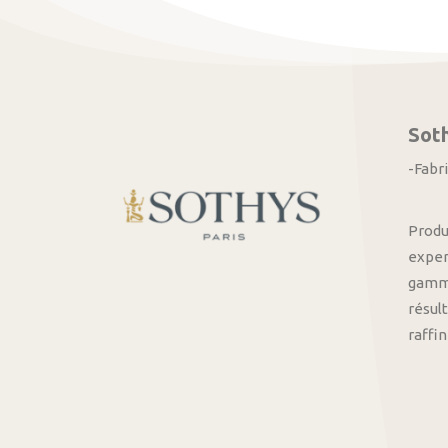
Sot
-Fabr
Produ
exper
gamme
résult
raffi