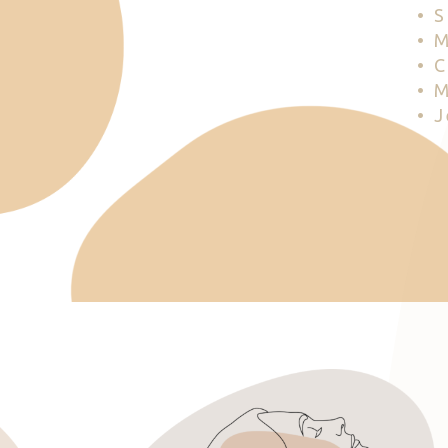
• 
• 
• 
• 
• 