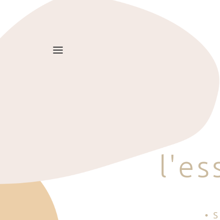
l
'
e
s
• 