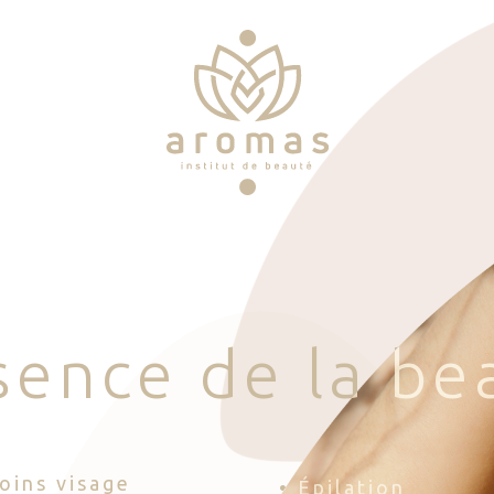
s
e
n
c
e
d
e
l
a
b
e
Soins visage
• Épilation