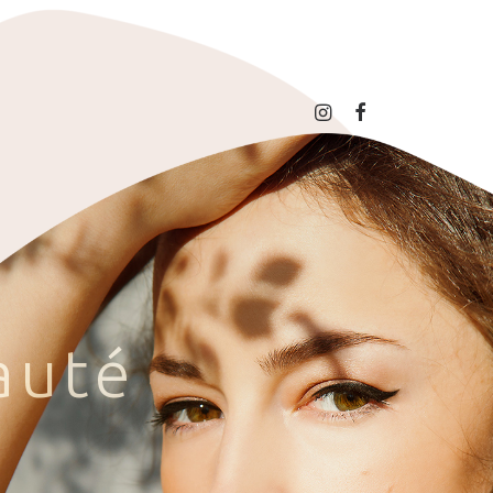
a
u
t
é