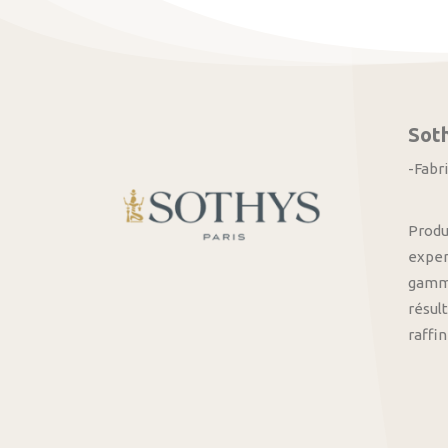
Sot
-Fabr
Produ
exper
gamme
résult
raffi