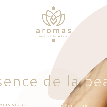
s
e
n
c
e
d
e
l
a
b
e
Soins visage
• Épilation