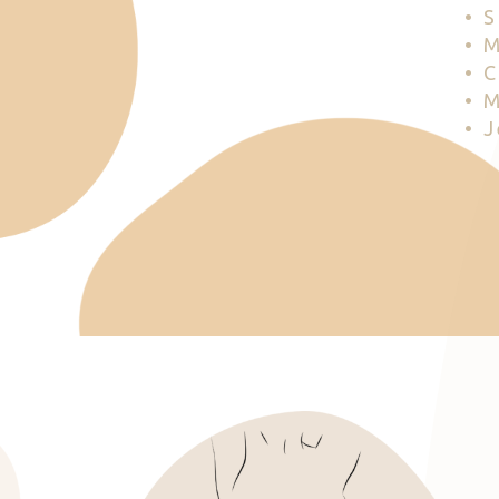
• 
• 
• 
• 
• 