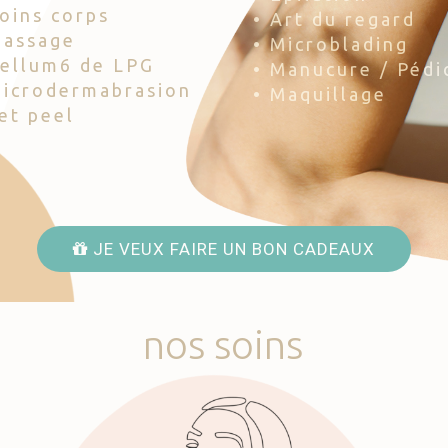
Soins corps
• Art du regard
Massage
• Microblading
Cellum6 de LPG
• Manucure / Pédi
Microdermabrasion
• Maquillage
Jet peel
JE VEUX FAIRE UN BON CADEAUX
nos
soins