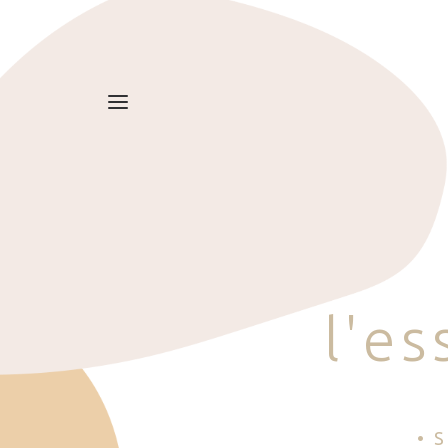
l
'
e
s
• 