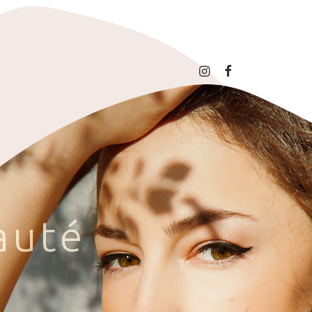
a
u
t
é