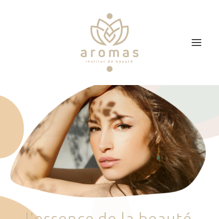
Accueil
Soins
Je veux faire un bon cadeau
Plan d’accès
Prendre RDV
l
'
e
s
s
e
n
c
e
d
e
l
a
b
e
a
u
t
é