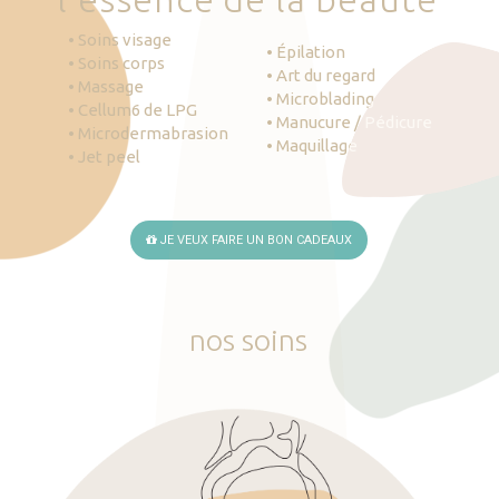
• Soins visage
• Épilation
• Soins corps
• Art du regard
• Massage
• Microblading
• Cellum6 de LPG
• Manucure / Pédicure
• Microdermabrasion
• Maquillage
• Jet peel
JE VEUX FAIRE UN BON CADEAUX
nos
soins