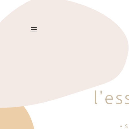
l
'
e
s
• 