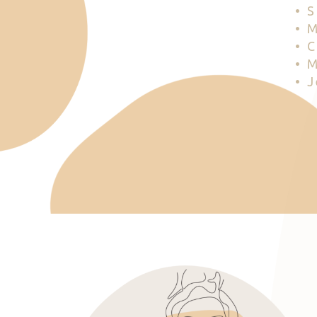
• 
• 
• 
• 
• 