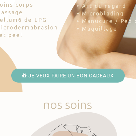
Soins corps
• Art du regard
Massage
• Microblading
Cellum6 de LPG
• Manucure / Pédi
Microdermabrasion
• Maquillage
Jet peel
JE VEUX FAIRE UN BON CADEAUX
nos
soins