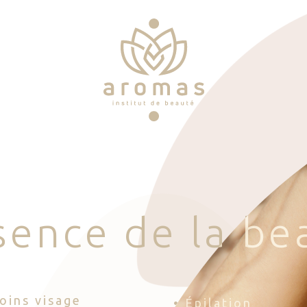
s
e
n
c
e
d
e
l
a
b
e
Soins visage
• Épilation