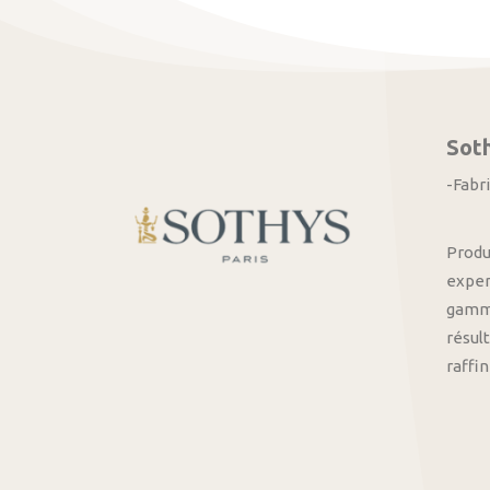
Sot
-Fabr
Produ
exper
gamme
résult
raffi