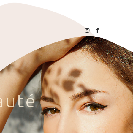
a
u
t
é