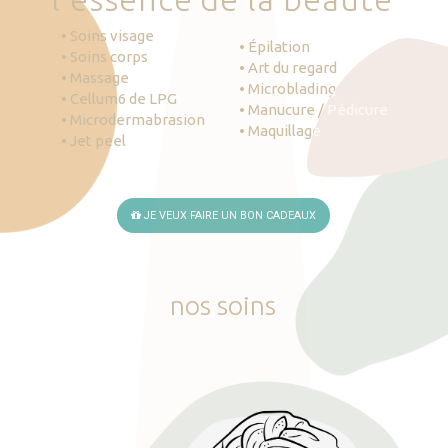
• Soins visage
• Épilation
• Soins corps
• Art du regard
• Massage
• Microblading
• Cellum6 de LPG
• Manucure / Pédicure
• Microdermabrasion
• Maquillage
• Jet peel
JE VEUX FAIRE UN BON CADEAUX
nos
soins