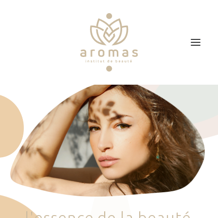
Accueil
Soins
Je veux faire un bon cadeau
Plan d’accès
Prendre RDV
l
'
e
s
s
e
n
c
e
d
e
l
a
b
e
a
u
t
é