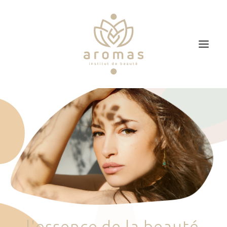
Accueil
Soins
Je veux faire un bon cadeau
Plan d’accès
Prendre RDV
l
'
e
s
s
e
n
c
e
d
e
l
a
b
e
a
u
t
é