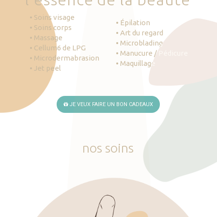
• Soins visage
• Épilation
• Soins corps
• Art du regard
• Massage
• Microblading
• Cellum6 de LPG
• Manucure / Pédicure
• Microdermabrasion
• Maquillage
• Jet peel
JE VEUX FAIRE UN BON CADEAUX
nos
soins