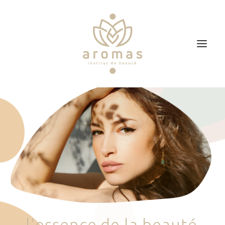
Accueil
Soins
Je veux faire un bon cadeau
Plan d’accès
Prendre RDV
l
'
e
s
s
e
n
c
e
d
e
l
a
b
e
a
u
t
é