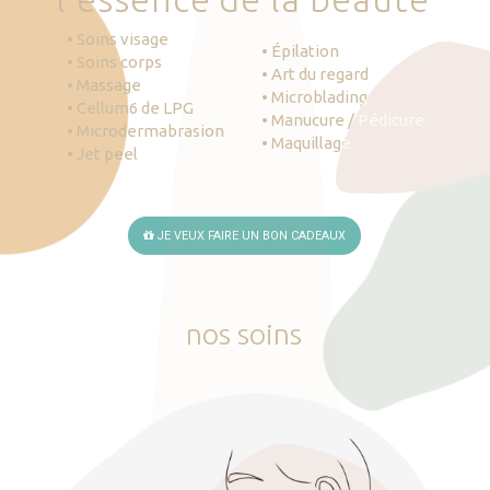
• Soins visage
• Épilation
• Soins corps
• Art du regard
• Massage
• Microblading
• Cellum6 de LPG
• Manucure / Pédicure
• Microdermabrasion
• Maquillage
• Jet peel
JE VEUX FAIRE UN BON CADEAUX
nos
soins