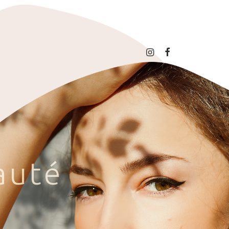
a
u
t
é