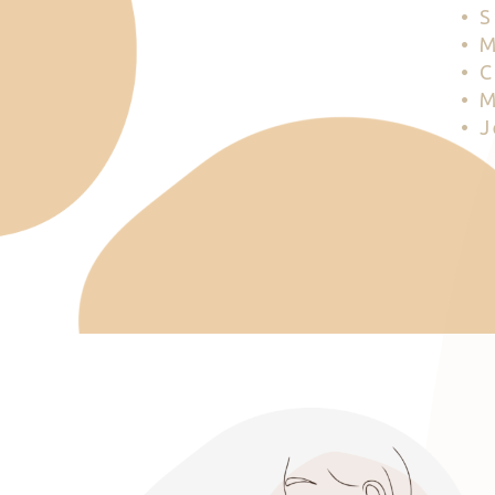
• 
• 
• 
• 
• 