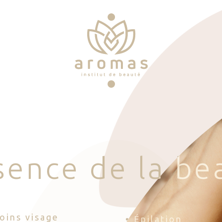
s
e
n
c
e
d
e
l
a
b
e
Soins visage
• Épilation