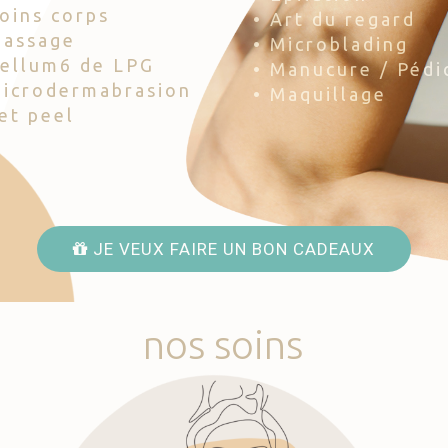
Soins corps
• Art du regard
Massage
• Microblading
Cellum6 de LPG
• Manucure / Pédi
Microdermabrasion
• Maquillage
Jet peel
JE VEUX FAIRE UN BON CADEAUX
nos
soins