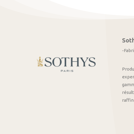
Sot
-Fabr
Produ
exper
gamme
résult
raffi