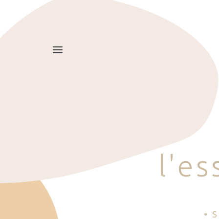
l
'
e
s
• 