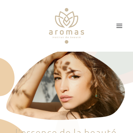
Accueil
Soins
Je veux faire un bon cadeau
Plan d’accès
Prendre RDV
l
'
e
s
s
e
n
c
e
d
e
l
a
b
e
a
u
t
é