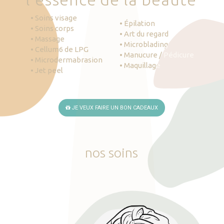
• Soins visage
• Épilation
• Soins corps
• Art du regard
• Massage
• Microblading
• Cellum6 de LPG
• Manucure / Pédicure
• Microdermabrasion
• Maquillage
• Jet peel
JE VEUX FAIRE UN BON CADEAUX
nos
soins