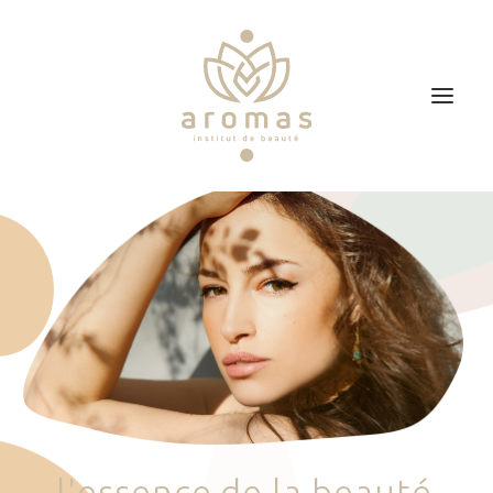
Accueil
Soins
Je veux faire un bon cadeau
Plan d’accès
Prendre RDV
l
'
e
s
s
e
n
c
e
d
e
l
a
b
e
a
u
t
é