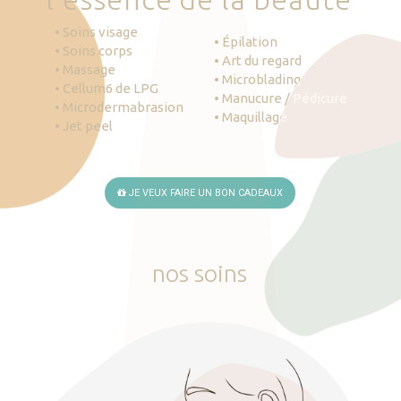
• Soins visage
• Épilation
• Soins corps
• Art du regard
• Massage
• Microblading
• Cellum6 de LPG
• Manucure / Pédicure
• Microdermabrasion
• Maquillage
• Jet peel
JE VEUX FAIRE UN BON CADEAUX
nos
soins