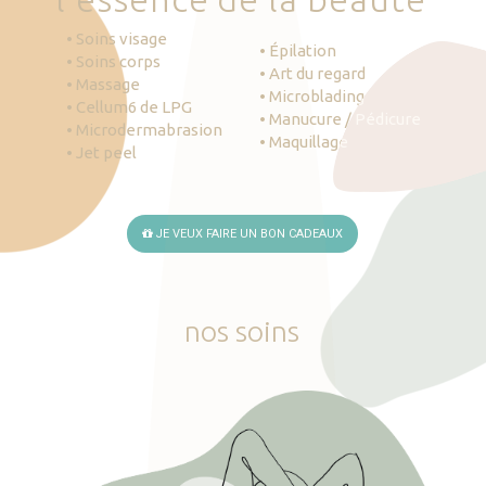
• Soins visage
• Épilation
• Soins corps
• Art du regard
• Massage
• Microblading
• Cellum6 de LPG
• Manucure / Pédicure
• Microdermabrasion
• Maquillage
• Jet peel
JE VEUX FAIRE UN BON CADEAUX
nos
soins