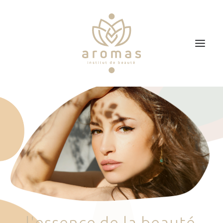
Accueil
Soins
Je veux faire un bon cadeau
Plan d’accès
Prendre RDV
l
'
e
s
s
e
n
c
e
d
e
l
a
b
e
a
u
t
é