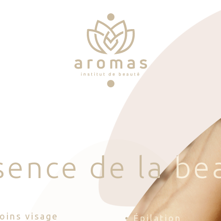
s
e
n
c
e
d
e
l
a
b
e
Soins visage
• Épilation