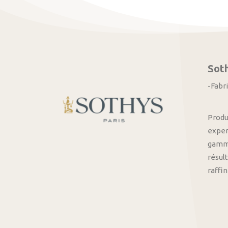
Sot
-Fabr
Produ
exper
gamme
résult
raffi