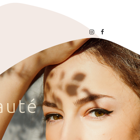
a
u
t
é