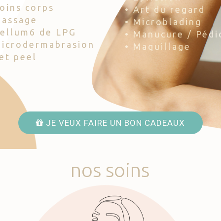
Soins corps
• Art du regard
Massage
• Microblading
Cellum6 de LPG
• Manucure / Pédi
Microdermabrasion
• Maquillage
Jet peel
JE VEUX FAIRE UN BON CADEAUX
nos
soins