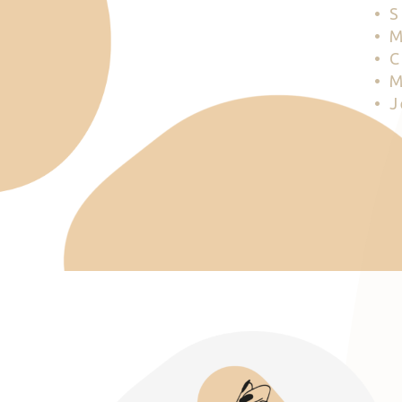
• 
• 
• 
• 
• 