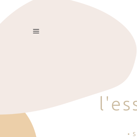
l
'
e
s
• 