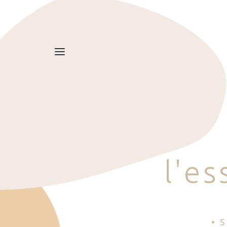
l
'
e
s
• 