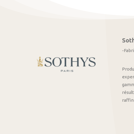
Sot
-Fabr
Produ
exper
gamme
résult
raffi