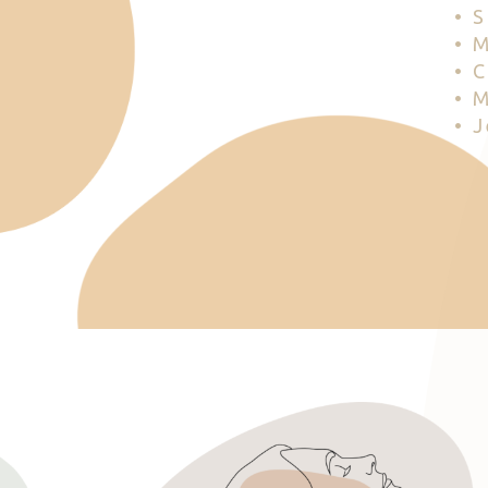
• 
• 
• 
• 
• 