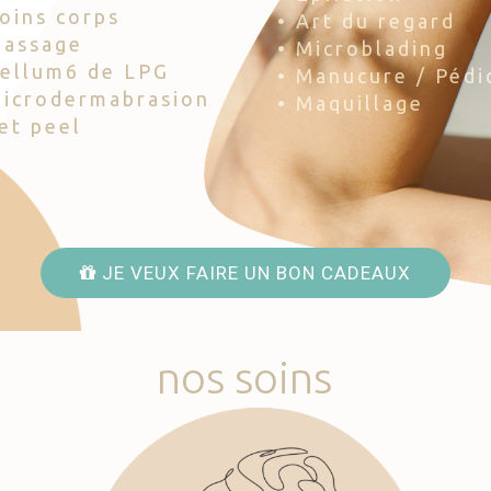
Soins corps
• Art du regard
Massage
• Microblading
Cellum6 de LPG
• Manucure / Pédi
Microdermabrasion
• Maquillage
Jet peel
JE VEUX FAIRE UN BON CADEAUX
nos
soins