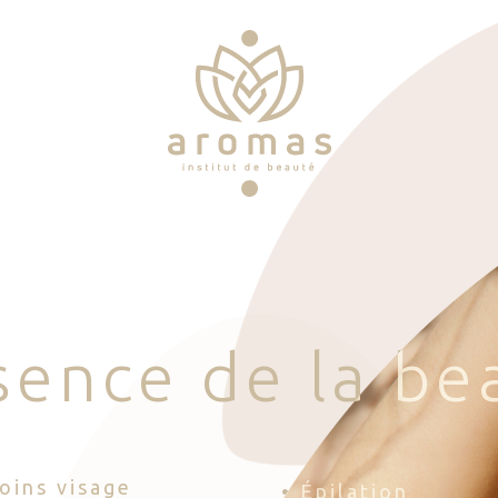
s
e
n
c
e
d
e
l
a
b
e
Soins visage
• Épilation