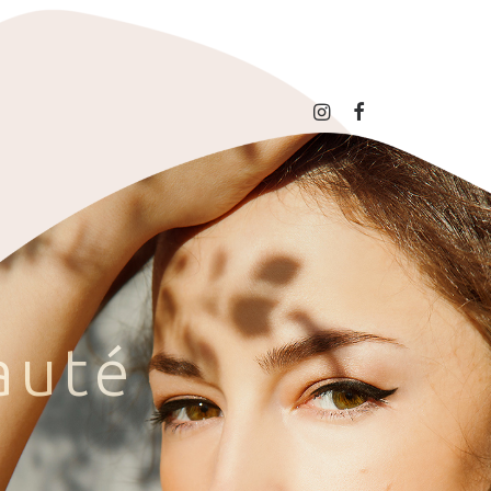
a
u
t
é