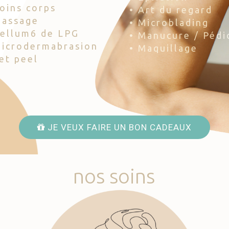
Soins corps
• Art du regard
Massage
• Microblading
Cellum6 de LPG
• Manucure / Pédi
Microdermabrasion
• Maquillage
Jet peel
JE VEUX FAIRE UN BON CADEAUX
nos
soins