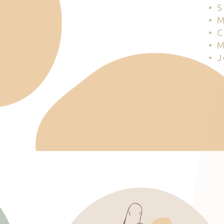
• 
• 
• 
• 
• 