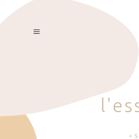
l
'
e
s
• 