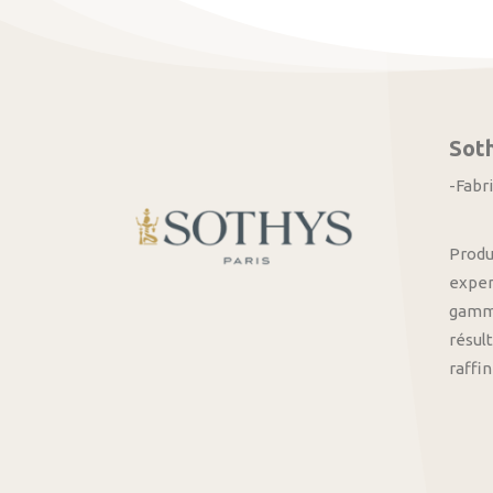
Sot
-Fabr
Produ
exper
gamme
résult
raffi