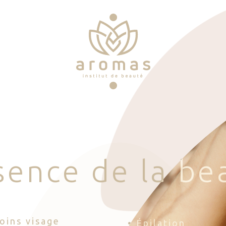
s
e
n
c
e
d
e
l
a
b
e
Soins visage
• Épilation