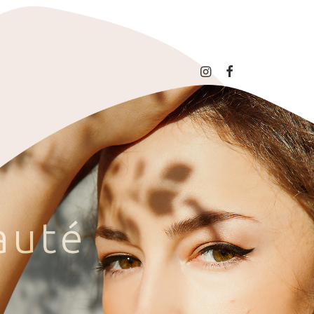
a
u
t
é