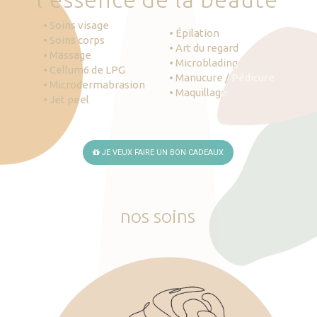
• Soins visage
• Épilation
• Soins corps
• Art du regard
• Massage
• Microblading
• Cellum6 de LPG
• Manucure / Pédicure
• Microdermabrasion
• Maquillage
• Jet peel
JE VEUX FAIRE UN BON CADEAUX
nos
soins