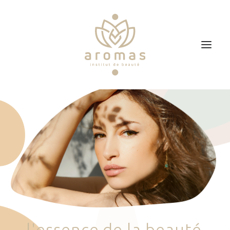
Accueil
Soins
Je veux faire un bon cadeau
Plan d’accès
Prendre RDV
l
'
e
s
s
e
n
c
e
d
e
l
a
b
e
a
u
t
é