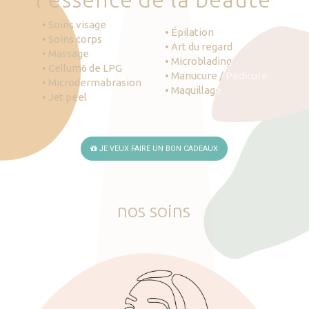
• Soins visage
• Épilation
• Soins corps
• Art du regard
• Massage
• Microblading
• Cellum6 de LPG
• Manucure / Pédicure
• Microdermabrasion
• Maquillage
• Jet peel
JE VEUX FAIRE UN BON CADEAUX
nos
soins