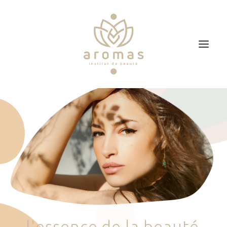
Accueil
Soins
Je veux faire un bon cadeau
Plan d’accès
Prendre RDV
l
'
e
s
s
e
n
c
e
d
e
l
a
b
e
a
u
t
é