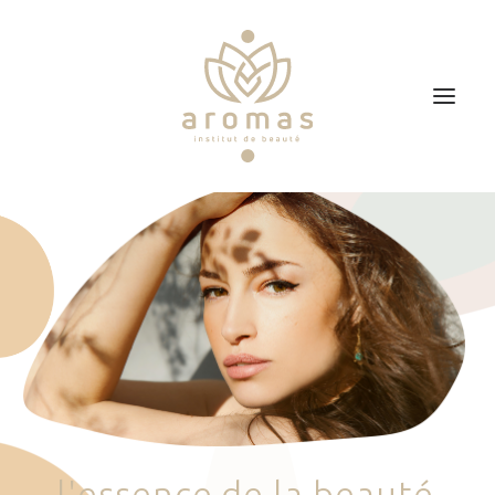
Accueil
Soins
Je veux faire un bon cadeau
Plan d’accès
Prendre RDV
l
'
e
s
s
e
n
c
e
d
e
l
a
b
e
a
u
t
é