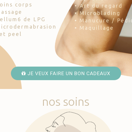
Soins corps
• Art du regard
Massage
• Microblading
Cellum6 de LPG
• Manucure / Pédi
Microdermabrasion
• Maquillage
Jet peel
JE VEUX FAIRE UN BON CADEAUX
nos
soins