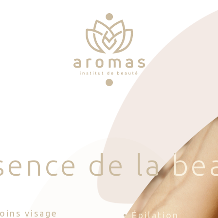
s
e
n
c
e
d
e
l
a
b
e
Soins visage
• Épilation