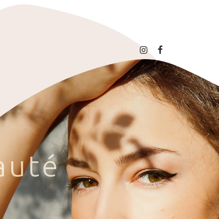
a
u
t
é