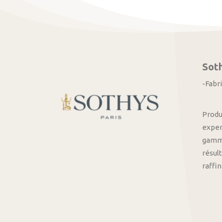
Sot
-Fabr
Produ
exper
gamme
résult
raffi