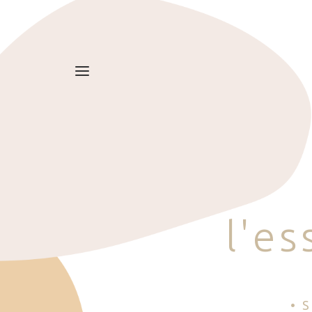
l
'
e
s
• 