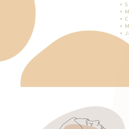
• 
• 
• 
• 
• 