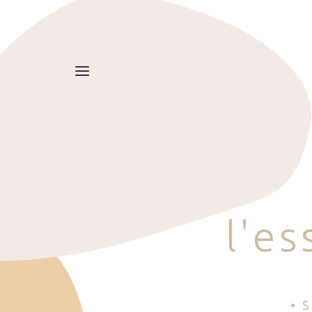
l
'
e
s
• 