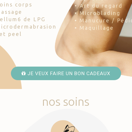
Soins corps
• Art du regard
Massage
• Microblading
Cellum6 de LPG
• Manucure / Pédi
Microdermabrasion
• Maquillage
Jet peel
JE VEUX FAIRE UN BON CADEAUX
nos
soins