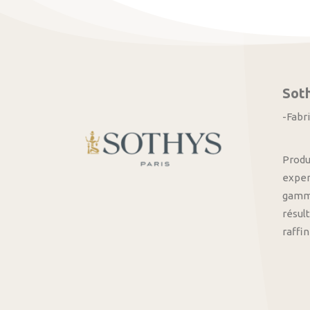
Sot
-Fabr
Produ
exper
gamme
résult
raffi