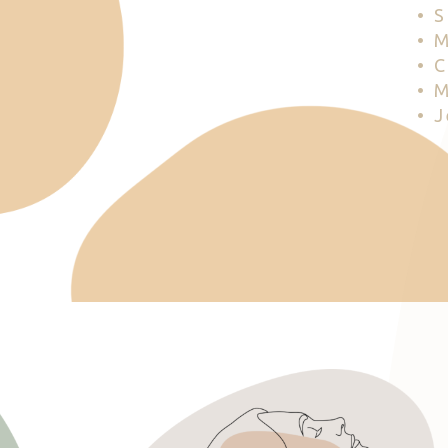
• 
• 
• 
• 
• 