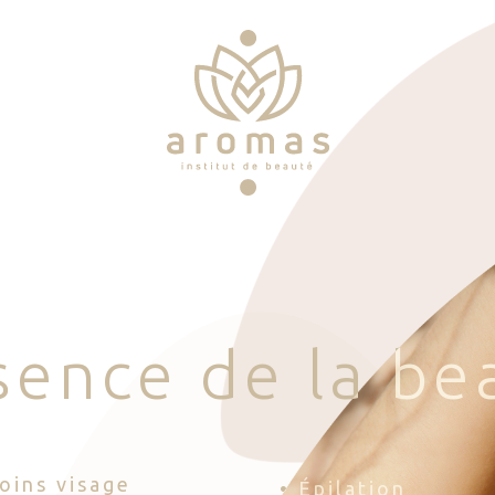
s
e
n
c
e
d
e
l
a
b
e
Soins visage
• Épilation