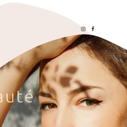
a
u
t
é