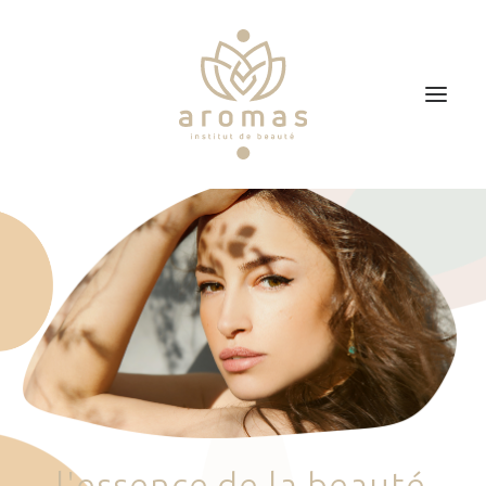
Accueil
Soins
Je veux faire un bon cadeau
Plan d’accès
Prendre RDV
l
'
e
s
s
e
n
c
e
d
e
l
a
b
e
a
u
t
é