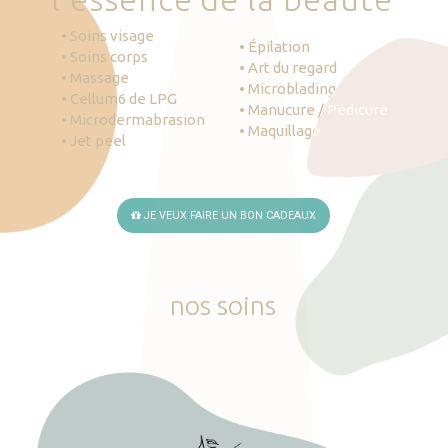
• Soins visage
• Épilation
• Soins corps
• Art du regard
• Massage
• Microblading
• Cellum6 de LPG
• Manucure / Pédicure
• Microdermabrasion
• Maquillage
• Jet peel
JE VEUX FAIRE UN BON CADEAUX
nos
soins